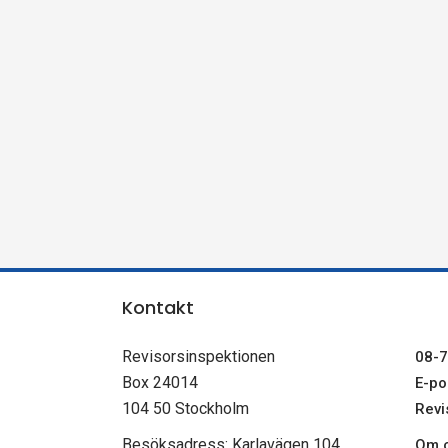
n
s
p
e
k
t
Kontakt
i
Revisorsinspektionen
08-7
o
Box 24014
E-pos
104 50 Stockholm
Revi
n
Besöksadress: Karlavägen 104
Om c