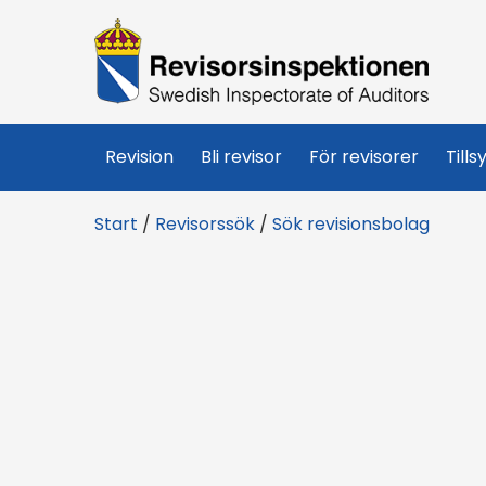
R
e
v
Revision
Bli revisor
För revisorer
Tills
i
Start
/
Revisorssök
/
Sök revisionsbolag
s
o
r
s
i