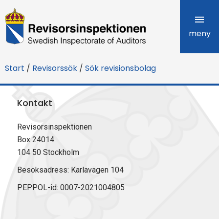
R
e
meny
v
Start
/
Revisorssök
/
Sök revisionsbolag
i
s
Kontakt
o
Revisorsinspektionen
r
Box 24014
s
104 50 Stockholm
i
Besöksadress: Karlavägen 104
PEPPOL-id: 0007-2021004805
n
s