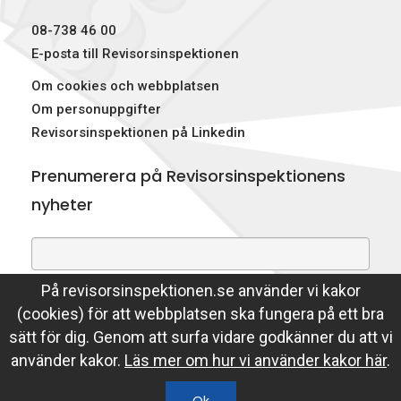
p
08-738 46 00
e
E-posta till Revisorsinspektionen
Om cookies och webbplatsen
k
Om personuppgifter
t
Revisorsinspektionen på Linkedin
i
Prenumerera på Revisorsinspektionens
o
nyheter
n
e
På revisorsinspektionen.se använder vi kakor
Genom att prenumerera på nyheter godkänner du att
n
(cookies) för att webbplatsen ska fungera på ett bra
Revisorsinspektionen lagrar din e-postadress.
sätt för dig. Genom att surfa vidare godkänner du att vi
Läs mer
använder kakor.
Läs mer om hur vi använder kakor här
.