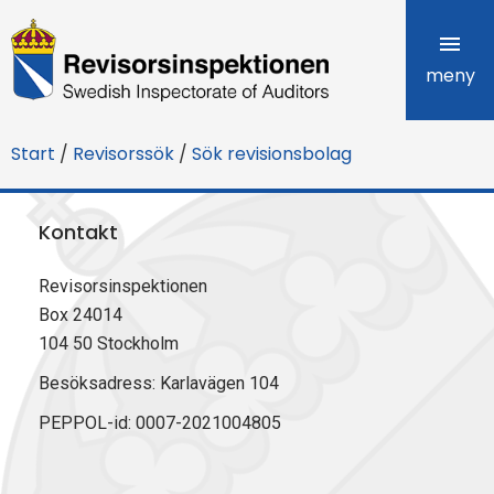
R
e
meny
v
Start
/
Revisorssök
/
Sök revisionsbolag
i
s
Kontakt
o
Revisorsinspektionen
r
Box 24014
s
104 50 Stockholm
i
Besöksadress: Karlavägen 104
PEPPOL-id: 0007-2021004805
n
s