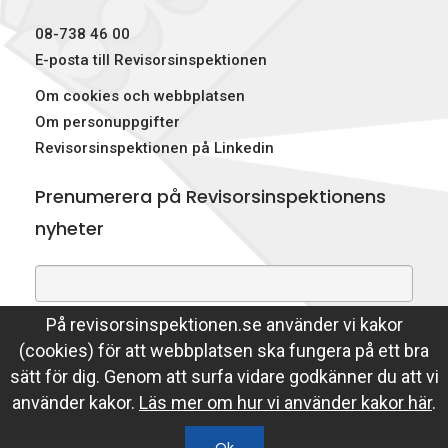
p
08-738 46 00
e
E-posta till Revisorsinspektionen
Om cookies och webbplatsen
k
Om personuppgifter
t
Revisorsinspektionen på Linkedin
i
Prenumerera på Revisorsinspektionens
o
nyheter
n
e
På revisorsinspektionen.se använder vi kakor
Genom att prenumerera på nyheter godkänner du att
n
(cookies) för att webbplatsen ska fungera på ett bra
Revisorsinspektionen lagrar din e-postadress.
sätt för dig. Genom att surfa vidare godkänner du att vi
Läs mer
använder kakor.
Läs mer om hur vi använder kakor här
.