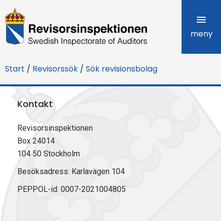
R
e
meny
v
Start
/
Revisorssök
/
Sök revisionsbolag
i
s
Kontakt
o
Revisorsinspektionen
r
Box 24014
s
104 50 Stockholm
i
Besöksadress: Karlavägen 104
PEPPOL-id: 0007-2021004805
n
s