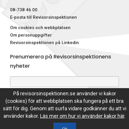
p
08-738 46 00
e
E-posta till Revisorsinspektionen
Om cookies och webbplatsen
k
Om personuppgifter
t
Revisorsinspektionen på Linkedin
i
Prenumerera på Revisorsinspektionens
o
nyheter
n
e
På revisorsinspektionen.se använder vi kakor
Genom att prenumerera på nyheter godkänner du att
n
(cookies) för att webbplatsen ska fungera på ett bra
Revisorsinspektionen lagrar din e-postadress.
sätt för dig. Genom att surfa vidare godkänner du att vi
Läs mer
använder kakor.
Läs mer om hur vi använder kakor här
.