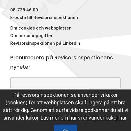
p
08-738 46 00
e
E-posta till Revisorsinspektionen
Om cookies och webbplatsen
k
Om personuppgifter
t
Revisorsinspektionen på Linkedin
i
Prenumerera på Revisorsinspektionens
o
nyheter
n
e
På revisorsinspektionen.se använder vi kakor
Genom att prenumerera på nyheter godkänner du att
n
(cookies) för att webbplatsen ska fungera på ett bra
Revisorsinspektionen lagrar din e-postadress.
sätt för dig. Genom att surfa vidare godkänner du att vi
Läs mer
använder kakor.
Läs mer om hur vi använder kakor här
.