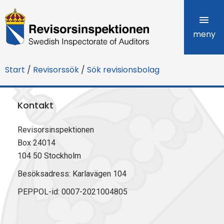
R
e
meny
v
Start
/
Revisorssök
/
Sök revisionsbolag
i
s
Kontakt
o
Revisorsinspektionen
r
Box 24014
s
104 50 Stockholm
i
Besöksadress: Karlavägen 104
PEPPOL-id: 0007-2021004805
n
s