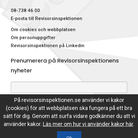
p
08-738 46 00
e
E-posta till Revisorsinspektionen
Om cookies och webbplatsen
k
Om personuppgifter
t
Revisorsinspektionen på Linkedin
i
Prenumerera på Revisorsinspektionens
o
nyheter
n
e
På revisorsinspektionen.se använder vi kakor
Genom att prenumerera på nyheter godkänner du att
n
(cookies) för att webbplatsen ska fungera på ett bra
Revisorsinspektionen lagrar din e-postadress.
sätt för dig. Genom att surfa vidare godkänner du att vi
Läs mer
använder kakor.
Läs mer om hur vi använder kakor här
.