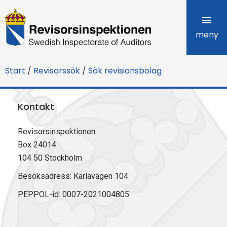
R
e
meny
v
Start
/
Revisorssök
/
Sök revisionsbolag
i
s
Kontakt
o
Revisorsinspektionen
r
Box 24014
s
104 50 Stockholm
i
Besöksadress: Karlavägen 104
PEPPOL-id: 0007-2021004805
n
s