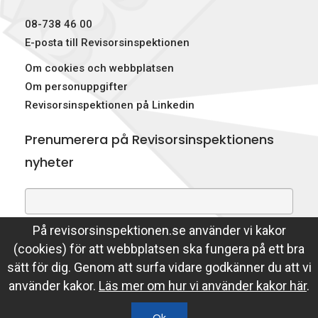
p
08-738 46 00
e
E-posta till Revisorsinspektionen
Om cookies och webbplatsen
k
Om personuppgifter
t
Revisorsinspektionen på Linkedin
i
Prenumerera på Revisorsinspektionens
o
nyheter
n
e
På revisorsinspektionen.se använder vi kakor
Genom att prenumerera på nyheter godkänner du att
n
(cookies) för att webbplatsen ska fungera på ett bra
Revisorsinspektionen lagrar din e-postadress.
sätt för dig. Genom att surfa vidare godkänner du att vi
Läs mer
använder kakor.
Läs mer om hur vi använder kakor här
.