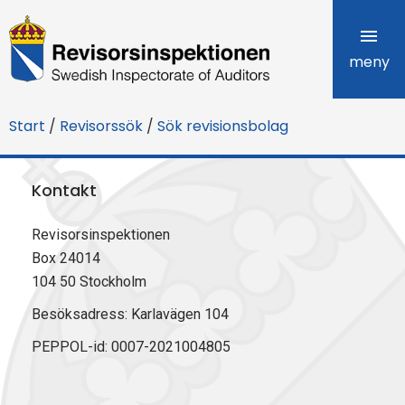
R
e
meny
v
Start
/
Revisorssök
/
Sök revisionsbolag
i
s
Kontakt
o
Revisorsinspektionen
r
Box 24014
s
104 50 Stockholm
i
Besöksadress: Karlavägen 104
PEPPOL-id: 0007-2021004805
n
s