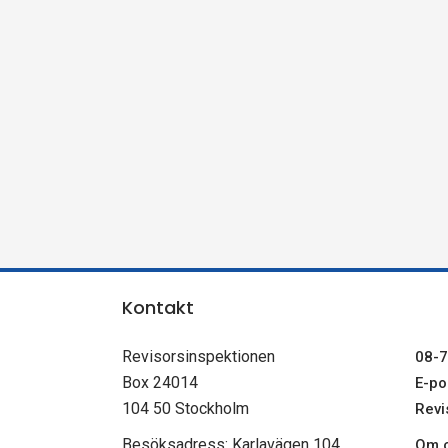
n
s
p
e
k
t
Kontakt
i
Revisorsinspektionen
08-7
o
Box 24014
E-pos
104 50 Stockholm
Revi
n
Besöksadress: Karlavägen 104
Om c