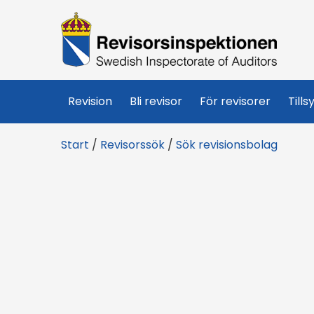
R
e
v
Revision
Bli revisor
För revisorer
Tills
i
Start
/
Revisorssök
/
Sök revisionsbolag
s
o
r
s
i