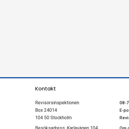
n
s
p
e
k
t
Kontakt
i
Revisorsinspektionen
08-7
o
Box 24014
E-pos
104 50 Stockholm
Revi
n
Besöksadress: Karlavägen 104
Om c