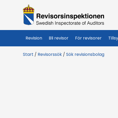
R
e
v
Revision
Bli revisor
För revisorer
Tills
i
Start
/
Revisorssök
/
Sök revisionsbolag
s
o
r
s
i