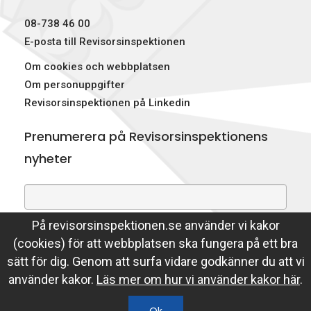
p
08-738 46 00
e
E-posta till Revisorsinspektionen
Om cookies och webbplatsen
k
Om personuppgifter
t
Revisorsinspektionen på Linkedin
i
Prenumerera på Revisorsinspektionens
o
nyheter
n
e
På revisorsinspektionen.se använder vi kakor
Genom att prenumerera på nyheter godkänner du att
n
(cookies) för att webbplatsen ska fungera på ett bra
Revisorsinspektionen lagrar din e-postadress.
sätt för dig. Genom att surfa vidare godkänner du att vi
Läs mer
använder kakor.
Läs mer om hur vi använder kakor här
.