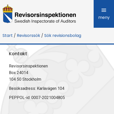
R
e
meny
v
Start
/
Revisorssök
/
Sök revisionsbolag
i
s
Kontakt
o
Revisorsinspektionen
r
Box 24014
s
104 50 Stockholm
i
Besöksadress: Karlavägen 104
PEPPOL-id: 0007-2021004805
n
s