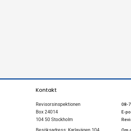
n
s
p
e
k
t
Kontakt
i
Revisorsinspektionen
08-7
o
Box 24014
E-pos
104 50 Stockholm
Revi
n
Besöksadress: Karlavägen 104
Om c