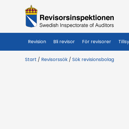
R
e
v
Revision
Bli revisor
För revisorer
Tills
i
Start
/
Revisorssök
/
Sök revisionsbolag
s
o
r
s
i