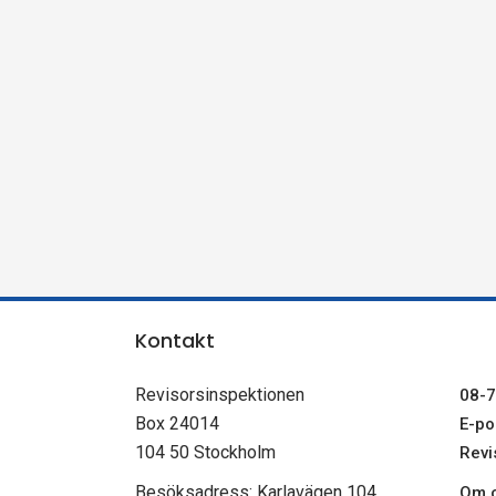
n
s
p
e
k
t
Kontakt
i
Revisorsinspektionen
08-7
o
Box 24014
E-pos
104 50 Stockholm
Revi
n
Besöksadress: Karlavägen 104
Om c