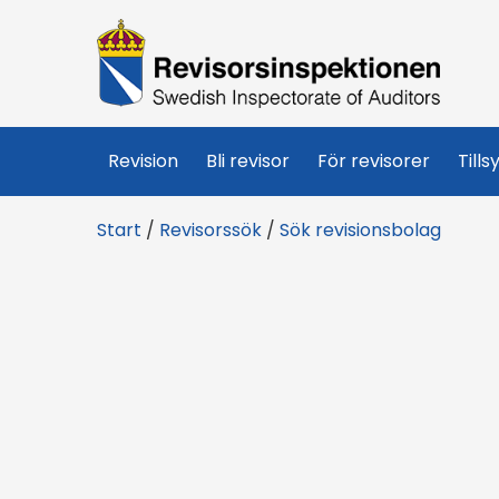
R
e
v
Revision
Bli revisor
För revisorer
Tills
i
Start
/
Revisorssök
/
Sök revisionsbolag
s
o
r
s
i