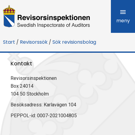
R
e
meny
v
Start
/
Revisorssök
/
Sök revisionsbolag
i
s
Kontakt
o
Revisorsinspektionen
r
Box 24014
s
104 50 Stockholm
i
Besöksadress: Karlavägen 104
PEPPOL-id: 0007-2021004805
n
s