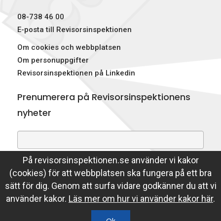
p
08-738 46 00
e
E-posta till Revisorsinspektionen
Om cookies och webbplatsen
k
Om personuppgifter
t
Revisorsinspektionen på Linkedin
i
Prenumerera på Revisorsinspektionens
o
nyheter
n
e
På revisorsinspektionen.se använder vi kakor
Genom att prenumerera på nyheter godkänner du att
n
(cookies) för att webbplatsen ska fungera på ett bra
Revisorsinspektionen lagrar din e-postadress.
sätt för dig. Genom att surfa vidare godkänner du att vi
Läs mer
använder kakor.
Läs mer om hur vi använder kakor här
.