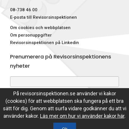
p
08-738 46 00
e
E-posta till Revisorsinspektionen
Om cookies och webbplatsen
k
Om personuppgifter
t
Revisorsinspektionen på Linkedin
i
Prenumerera på Revisorsinspektionens
o
nyheter
n
e
På revisorsinspektionen.se använder vi kakor
Genom att prenumerera på nyheter godkänner du att
n
(cookies) för att webbplatsen ska fungera på ett bra
Revisorsinspektionen lagrar din e-postadress.
sätt för dig. Genom att surfa vidare godkänner du att vi
Läs mer
använder kakor.
Läs mer om hur vi använder kakor här
.