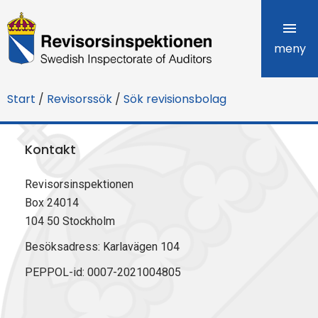
R
e
meny
v
Start
/
Revisorssök
/
Sök revisionsbolag
i
s
Kontakt
o
Revisorsinspektionen
r
Box 24014
s
104 50 Stockholm
i
Besöksadress: Karlavägen 104
PEPPOL-id: 0007-2021004805
n
s