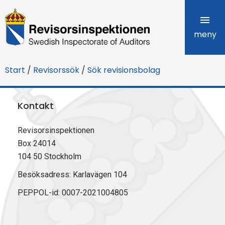
R
e
meny
v
Start
/
Revisorssök
/
Sök revisionsbolag
i
s
Kontakt
o
Revisorsinspektionen
r
Box 24014
s
104 50 Stockholm
i
Besöksadress: Karlavägen 104
PEPPOL-id: 0007-2021004805
n
s