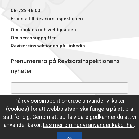
p
08-738 46 00
e
E-posta till Revisorsinspektionen
Om cookies och webbplatsen
k
Om personuppgifter
t
Revisorsinspektionen på Linkedin
i
Prenumerera på Revisorsinspektionens
o
nyheter
n
e
På revisorsinspektionen.se använder vi kakor
Genom att prenumerera på nyheter godkänner du att
n
(cookies) för att webbplatsen ska fungera på ett bra
Revisorsinspektionen lagrar din e-postadress.
sätt för dig. Genom att surfa vidare godkänner du att vi
Läs mer
använder kakor.
Läs mer om hur vi använder kakor här
.