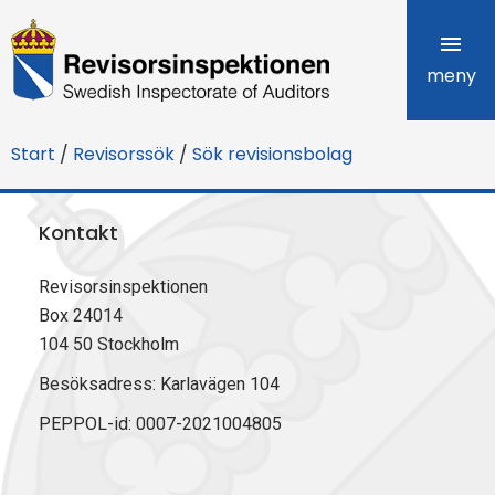
R
e
meny
v
Start
/
Revisorssök
/
Sök revisionsbolag
i
s
Kontakt
o
Revisorsinspektionen
r
Box 24014
s
104 50 Stockholm
i
Besöksadress: Karlavägen 104
PEPPOL-id: 0007-2021004805
n
s