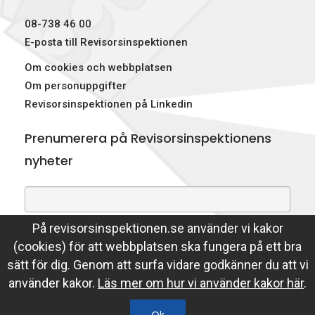
p
08-738 46 00
e
E-posta till Revisorsinspektionen
Om cookies och webbplatsen
k
Om personuppgifter
t
Revisorsinspektionen på Linkedin
i
Prenumerera på Revisorsinspektionens
o
nyheter
n
e
På revisorsinspektionen.se använder vi kakor
Genom att prenumerera på nyheter godkänner du att
n
(cookies) för att webbplatsen ska fungera på ett bra
Revisorsinspektionen lagrar din e-postadress.
sätt för dig. Genom att surfa vidare godkänner du att vi
Läs mer
använder kakor.
Läs mer om hur vi använder kakor här
.