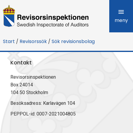
R
e
meny
v
Start
/
Revisorssök
/
Sök revisionsbolag
i
s
Kontakt
o
Revisorsinspektionen
r
Box 24014
s
104 50 Stockholm
i
Besöksadress: Karlavägen 104
PEPPOL-id: 0007-2021004805
n
s