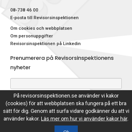
p
08-738 46 00
e
E-posta till Revisorsinspektionen
Om cookies och webbplatsen
k
Om personuppgifter
t
Revisorsinspektionen på Linkedin
i
Prenumerera på Revisorsinspektionens
o
nyheter
n
e
På revisorsinspektionen.se använder vi kakor
Genom att prenumerera på nyheter godkänner du att
n
(cookies) för att webbplatsen ska fungera på ett bra
Revisorsinspektionen lagrar din e-postadress.
sätt för dig. Genom att surfa vidare godkänner du att vi
Läs mer
använder kakor.
Läs mer om hur vi använder kakor här
.