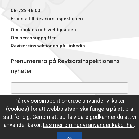
p
08-738 46 00
e
E-posta till Revisorsinspektionen
Om cookies och webbplatsen
k
Om personuppgifter
t
Revisorsinspektionen på Linkedin
i
Prenumerera på Revisorsinspektionens
o
nyheter
n
e
På revisorsinspektionen.se använder vi kakor
Genom att prenumerera på nyheter godkänner du att
n
(cookies) för att webbplatsen ska fungera på ett bra
Revisorsinspektionen lagrar din e-postadress.
sätt för dig. Genom att surfa vidare godkänner du att vi
Läs mer
använder kakor.
Läs mer om hur vi använder kakor här
.