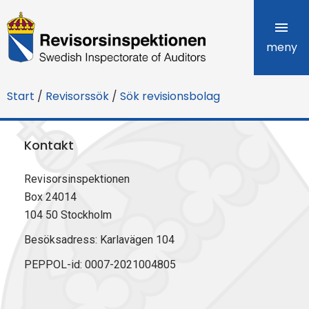
R
e
meny
v
Start
/
Revisorssök
/
Sök revisionsbolag
i
s
Kontakt
o
Revisorsinspektionen
r
Box 24014
s
104 50 Stockholm
i
Besöksadress: Karlavägen 104
PEPPOL-id: 0007-2021004805
n
s