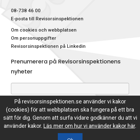
p
08-738 46 00
e
E-posta till Revisorsinspektionen
Om cookies och webbplatsen
k
Om personuppgifter
t
Revisorsinspektionen på Linkedin
i
Prenumerera på Revisorsinspektionens
o
nyheter
n
e
På revisorsinspektionen.se använder vi kakor
Genom att prenumerera på nyheter godkänner du att
n
(cookies) för att webbplatsen ska fungera på ett bra
Revisorsinspektionen lagrar din e-postadress.
sätt för dig. Genom att surfa vidare godkänner du att vi
Läs mer
använder kakor.
Läs mer om hur vi använder kakor här
.