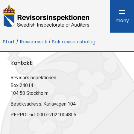
R
e
meny
v
Start
/
Revisorssök
/
Sök revisionsbolag
i
s
Kontakt
o
Revisorsinspektionen
r
Box 24014
s
104 50 Stockholm
i
Besöksadress: Karlavägen 104
PEPPOL-id: 0007-2021004805
n
s