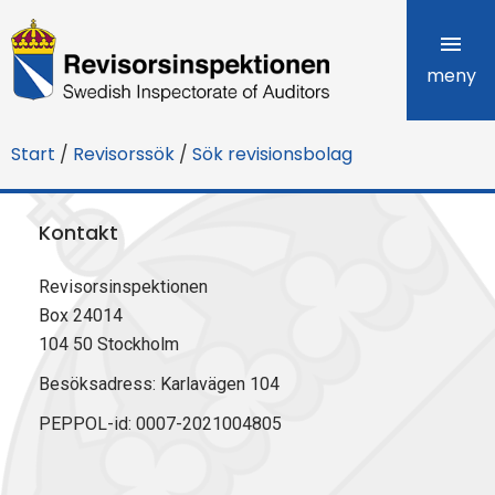
R
e
meny
v
Start
/
Revisorssök
/
Sök revisionsbolag
i
s
Kontakt
o
Revisorsinspektionen
r
Box 24014
s
104 50 Stockholm
i
Besöksadress: Karlavägen 104
PEPPOL-id: 0007-2021004805
n
s