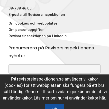
p
08-738 46 00
e
E-posta till Revisorsinspektionen
Om cookies och webbplatsen
k
Om personuppgifter
t
Revisorsinspektionen på Linkedin
i
Prenumerera på Revisorsinspektionens
o
nyheter
n
e
På revisorsinspektionen.se använder vi kakor
Genom att prenumerera på nyheter godkänner du att
n
(cookies) för att webbplatsen ska fungera på ett bra
Revisorsinspektionen lagrar din e-postadress.
sätt för dig. Genom att surfa vidare godkänner du att vi
Läs mer
använder kakor.
Läs mer om hur vi använder kakor här
.