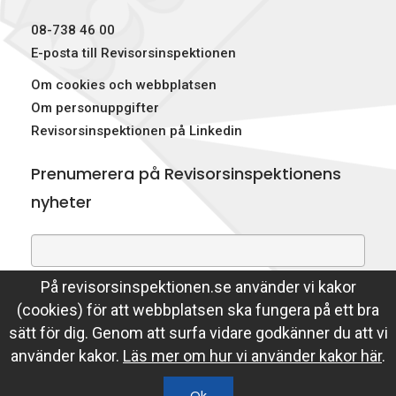
p
08-738 46 00
e
E-posta till Revisorsinspektionen
Om cookies och webbplatsen
k
Om personuppgifter
t
Revisorsinspektionen på Linkedin
i
Prenumerera på Revisorsinspektionens
o
nyheter
n
e
På revisorsinspektionen.se använder vi kakor
Genom att prenumerera på nyheter godkänner du att
n
(cookies) för att webbplatsen ska fungera på ett bra
Revisorsinspektionen lagrar din e-postadress.
sätt för dig. Genom att surfa vidare godkänner du att vi
Läs mer
använder kakor.
Läs mer om hur vi använder kakor här
.