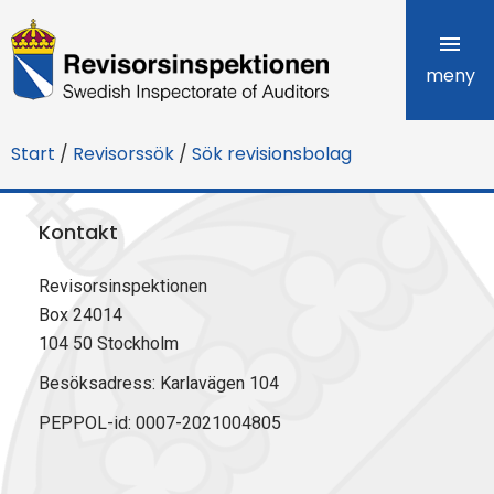
R
e
meny
v
Start
/
Revisorssök
/
Sök revisionsbolag
i
s
Kontakt
o
Revisorsinspektionen
r
Box 24014
s
104 50 Stockholm
i
Besöksadress: Karlavägen 104
PEPPOL-id: 0007-2021004805
n
s