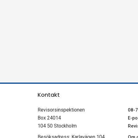
n
s
p
e
k
t
Kontakt
i
Revisorsinspektionen
08-7
o
Box 24014
E-pos
104 50 Stockholm
Revi
n
Besöksadress: Karlavägen 104
Om c