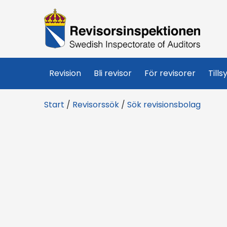
R
e
v
Revision
Bli revisor
För revisorer
Tills
i
Start
/
Revisorssök
/
Sök revisionsbolag
s
o
r
s
i