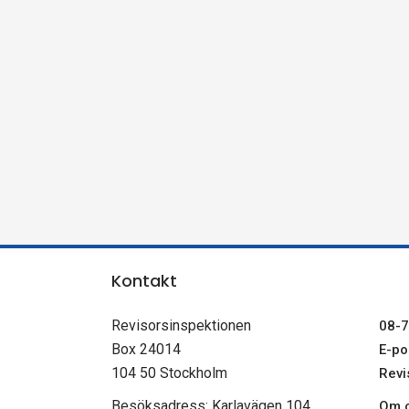
n
s
p
e
k
t
Kontakt
i
Revisorsinspektionen
08-7
o
Box 24014
E-pos
104 50 Stockholm
Revi
n
Besöksadress: Karlavägen 104
Om c