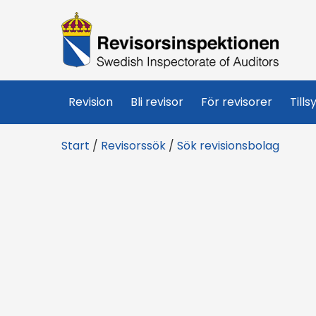
R
e
v
Revision
Bli revisor
För revisorer
Tills
i
Start
/
Revisorssök
/
Sök revisionsbolag
s
o
r
s
i