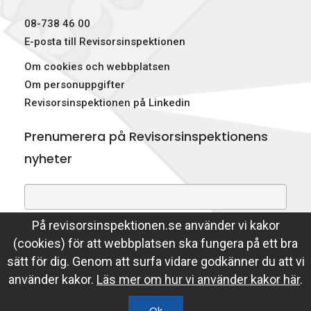
p
08-738 46 00
e
E-posta till Revisorsinspektionen
Om cookies och webbplatsen
k
Om personuppgifter
t
Revisorsinspektionen på Linkedin
i
Prenumerera på Revisorsinspektionens
o
nyheter
n
e
På revisorsinspektionen.se använder vi kakor
Genom att prenumerera på nyheter godkänner du att
n
(cookies) för att webbplatsen ska fungera på ett bra
Revisorsinspektionen lagrar din e-postadress.
sätt för dig. Genom att surfa vidare godkänner du att vi
Läs mer
använder kakor.
Läs mer om hur vi använder kakor här
.