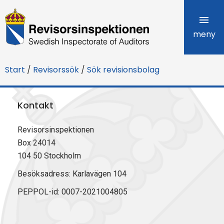
R
e
meny
v
Start
/
Revisorssök
/
Sök revisionsbolag
i
s
Kontakt
o
Revisorsinspektionen
r
Box 24014
s
104 50 Stockholm
i
Besöksadress: Karlavägen 104
PEPPOL-id: 0007-2021004805
n
s