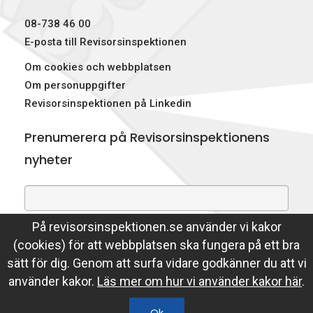
p
08-738 46 00
e
E-posta till Revisorsinspektionen
Om cookies och webbplatsen
k
Om personuppgifter
t
Revisorsinspektionen på Linkedin
i
Prenumerera på Revisorsinspektionens
o
nyheter
n
e
På revisorsinspektionen.se använder vi kakor
Genom att prenumerera på nyheter godkänner du att
n
(cookies) för att webbplatsen ska fungera på ett bra
Revisorsinspektionen lagrar din e-postadress.
sätt för dig. Genom att surfa vidare godkänner du att vi
Läs mer
använder kakor.
Läs mer om hur vi använder kakor här
.