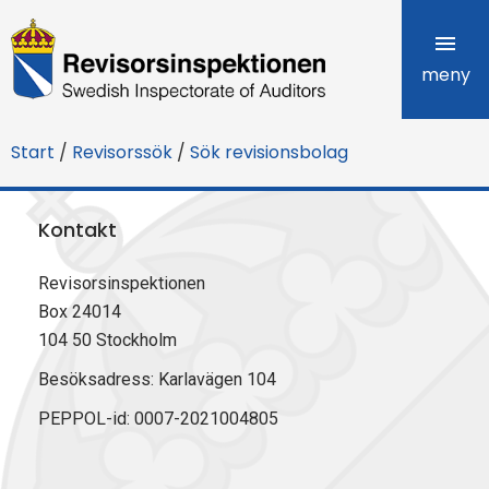
R
e
meny
v
Start
/
Revisorssök
/
Sök revisionsbolag
i
s
Kontakt
o
Revisorsinspektionen
r
Box 24014
s
104 50 Stockholm
i
Besöksadress: Karlavägen 104
PEPPOL-id: 0007-2021004805
n
s