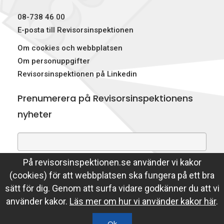
p
08-738 46 00
e
E-posta till Revisorsinspektionen
Om cookies och webbplatsen
k
Om personuppgifter
t
Revisorsinspektionen på Linkedin
i
Prenumerera på Revisorsinspektionens
o
nyheter
n
e
På revisorsinspektionen.se använder vi kakor
Genom att prenumerera på nyheter godkänner du att
n
(cookies) för att webbplatsen ska fungera på ett bra
Revisorsinspektionen lagrar din e-postadress.
sätt för dig. Genom att surfa vidare godkänner du att vi
Läs mer
använder kakor.
Läs mer om hur vi använder kakor här
.