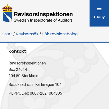
R
e
meny
v
Start
/
Revisorssök
/
Sök revisionsbolag
i
s
Kontakt
o
Revisorsinspektionen
r
Box 24014
s
104 50 Stockholm
i
Besöksadress: Karlavägen 104
PEPPOL-id: 0007-2021004805
n
s