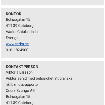
p
e
KONTOR
Bohusgatan 15
k
411 39 Göteborg
Västra Götalands län
t
Sverige
i
www.cedra.se
010-1824900
o
n
KONTAKTPERSON
e
Viktoria Larsson
Auktoriserad med behörighet att granska
n
hållbarhetsrapporter
Cedra Sverige AB
Bohusgatan 15
411 39 Göteborg