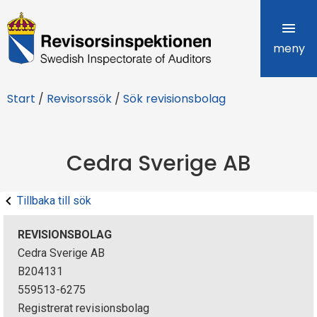
R
e
meny
v
Start
/
Revisorssök
/
Sök revisionsbolag
i
s
Cedra Sverige AB
o
r
Tillbaka till sök
s
REVISIONSBOLAG
i
Cedra Sverige AB
B204131
n
559513-6275
s
Registrerat revisionsbolag