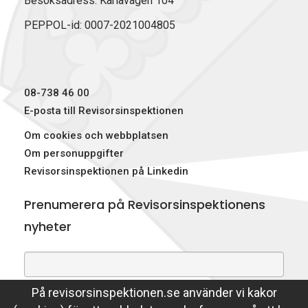
Besöksadress: Karlavägen 104
PEPPOL-id: 0007-2021004805
08-738 46 00
E-posta till Revisorsinspektionen
Om cookies och webbplatsen
Om personuppgifter
Revisorsinspektionen på Linkedin
Prenumerera på Revisorsinspektionens
nyheter
På revisorsinspektionen.se använder vi kakor
Genom att prenumerera på nyheter godkänner du att