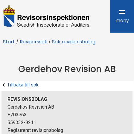
R
e
meny
v
Start
/
Revisorssök
/
Sök revisionsbolag
i
s
Gerdehov Revision AB
o
r
Tillbaka till sök
s
REVISIONSBOLAG
i
Gerdehov Revision AB
B203763
n
559332-9211
s
Registrerat revisionsbolag