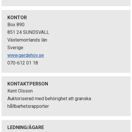
p
e
KONTOR
Box 890
k
851 24 SUNDSVALL
Västernorrlands län
t
Sverige
i
www.gerdehov.se
070-612 01 18
o
n
KONTAKTPERSON
e
Kent Olsson
Auktoriserad med behörighet att granska
n
hållbarhetsrapporter
LEDNING/ÄGARE