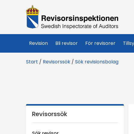
R
e
v
Revision
Bli revisor
För revisorer
Tills
i
Start
/
Revisorssök
/
Sök revisionsbolag
s
o
r
s
Revisorssök
i
Sök revisor