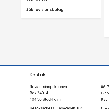
n
Sök revisionsbolag
s
p
e
k
t
Kontakt
i
Revisorsinspektionen
08-7
o
Box 24014
E-pos
104 50 Stockholm
Revi
n
Besöksadress: Karlavägen 104
Om c