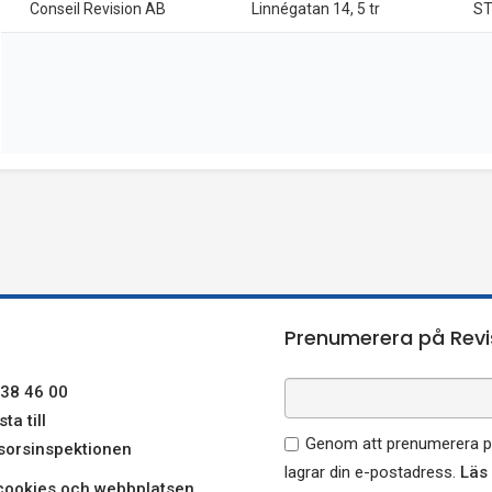
Conseil Revision AB
Linnégatan 14, 5 tr
S
Prenumerera på Revi
38 46 00
ta till
Genom att prenumerera på
sorsinspektionen
lagrar din e-postadress.
Läs
ookies och webbplatsen