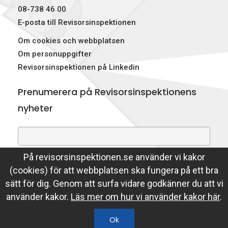
08-738 46 00
E-posta till Revisorsinspektionen
Om cookies och webbplatsen
Om personuppgifter
Revisorsinspektionen på Linkedin
Prenumerera på Revisorsinspektionens
nyheter
På revisorsinspektionen.se använder vi kakor
Genom att prenumerera på nyheter godkänner du att
(cookies) för att webbplatsen ska fungera på ett bra
Revisorsinspektionen lagrar din e-postadress.
sätt för dig. Genom att surfa vidare godkänner du att vi
Läs mer
använder kakor.
Läs mer om hur vi använder kakor här
.