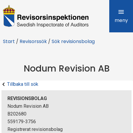
R
e
meny
v
Start
/
Revisorssök
/
Sök revisionsbolag
i
s
Nodum Revision AB
o
r
Tillbaka till sök
s
REVISIONSBOLAG
i
Nodum Revision AB
B202680
n
559179-3756
s
Registrerat revisionsbolag