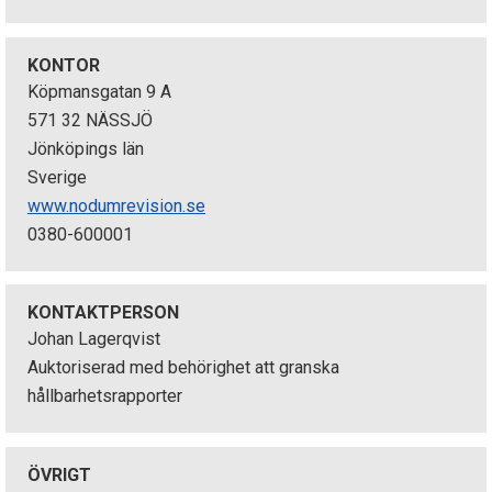
p
e
KONTOR
Köpmansgatan 9 A
k
571 32 NÄSSJÖ
Jönköpings län
t
Sverige
i
www.nodumrevision.se
0380-600001
o
n
KONTAKTPERSON
e
Johan Lagerqvist
Auktoriserad med behörighet att granska
n
hållbarhetsrapporter
ÖVRIGT