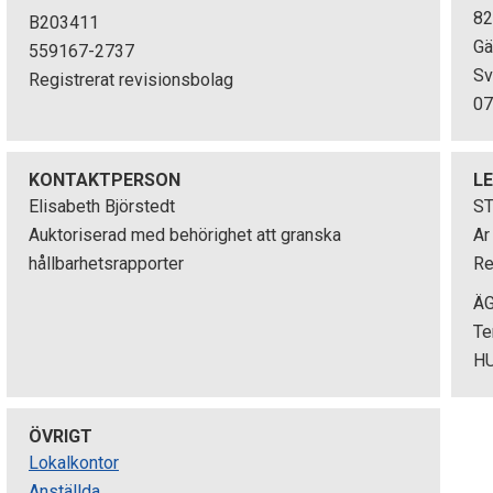
82
B203411
Gä
559167-2737
Sv
Registrerat revisionsbolag
07
KONTAKTPERSON
L
Elisabeth Björstedt
S
Auktoriserad med behörighet att granska
Ar
hållbarhetsrapporter
Re
Ä
Te
H
ÖVRIGT
Lokalkontor
Anställda