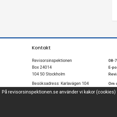
e
n
Kontakt
Revisorsinspektionen
08-7
Box 24014
E-pos
104 50 Stockholm
Revi
Besöksadress: Karlavägen 104
Om c
Om p
På revisorsinspektionen.se använder vi kakor (cookies) f
PEPPOL-id: 0007-2021004805
Revi
Link