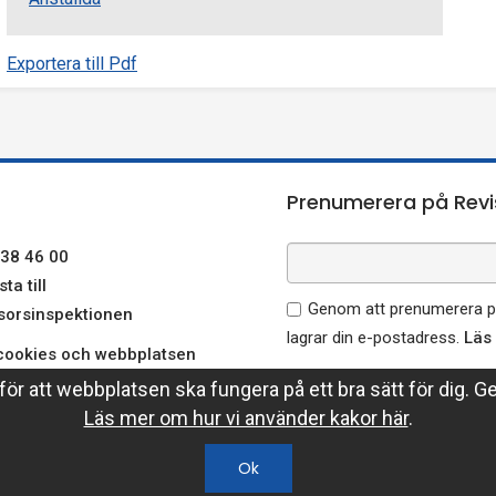
Exportera till Pdf
Prenumerera på Revi
38 46 00
ta till
Genom att prenumerera på
sorsinspektionen
lagrar din e-postadress.
Läs
ookies och webbplatsen
ersonuppgifter
ör att webbplatsen ska fungera på ett bra sätt för dig. G
sorsinspektionen på
Läs mer om hur vi använder kakor här
.
edin