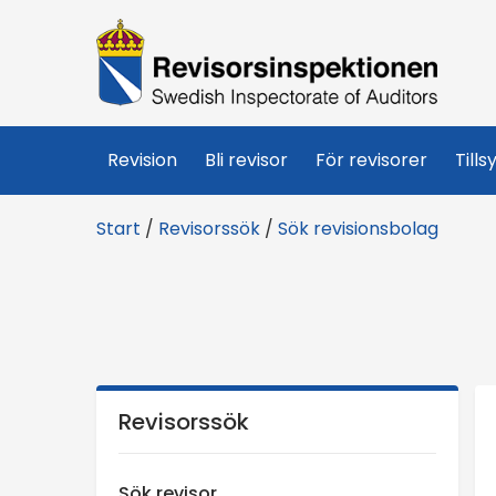
R
e
v
Revision
Bli revisor
För revisorer
Tills
i
Start
/
Revisorssök
/
Sök revisionsbolag
s
o
r
s
Revisorssök
i
Sök revisor