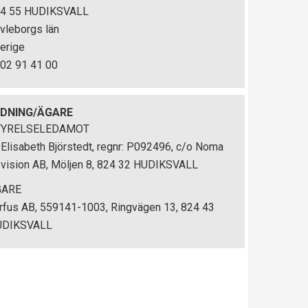
4 55 HUDIKSVALL
vleborgs län
erige
02 91 41 00
EDNING/ÄGARE
TYRELSELEDAMOT
 Elisabeth Björstedt, regnr: P092496, c/o Noma
vision AB, Möljen 8, 824 32 HUDIKSVALL
GARE
rfus AB, 559141-1003, Ringvägen 13, 824 43
UDIKSVALL