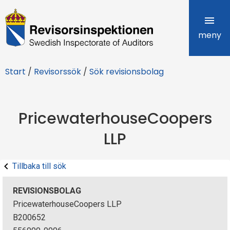
R
e
meny
v
Start
/
Revisorssök
/
Sök revisionsbolag
i
s
PricewaterhouseCoopers
o
LLP
r
s
Tillbaka till sök
i
REVISIONSBOLAG
n
PricewaterhouseCoopers LLP
B200652
s