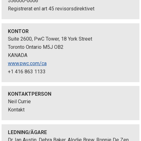
556000-0006
p
Registrerat enl art 45 revisorsdirektivet
e
k
KONTOR
Suite 2600, PwC Tower, 18 York Street
t
Toronto Ontario M5J OB2
KANADA
i
www.pwc.com/ca
o
+1 416 863 1133
n
e
KONTAKTPERSON
Neil Currie
n
Kontakt
LEDNING/ÄGARE
Dr. Ian Austin, Debra Baker, Alodie Brew, Ronnie De Zen,