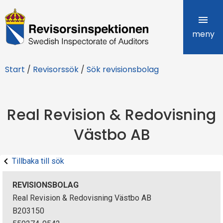
R
e
meny
v
Start
/
Revisorssök
/
Sök revisionsbolag
i
s
Real Revision & Redovisning
o
Västbo AB
r
s
Tillbaka till sök
i
REVISIONSBOLAG
n
Real Revision & Redovisning Västbo AB
B203150
s