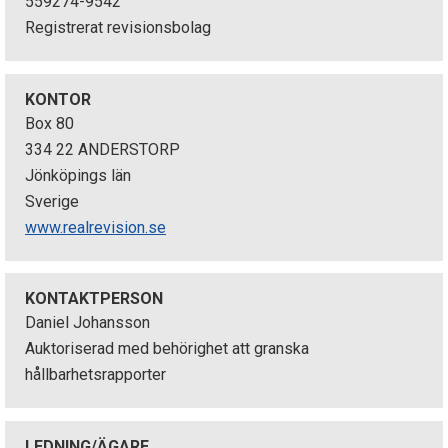
559274-9542
p
Registrerat revisionsbolag
e
k
KONTOR
Box 80
t
334 22 ANDERSTORP
Jönköpings län
i
Sverige
o
www.realrevision.se
n
e
KONTAKTPERSON
Daniel Johansson
n
Auktoriserad med behörighet att granska
hållbarhetsrapporter
LEDNING/ÄGARE