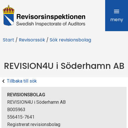
R
e
meny
v
Start
/
Revisorssök
/
Sök revisionsbolag
i
s
REVISION4U i Söderhamn AB
o
r
Tillbaka till sök
s
REVISIONSBOLAG
i
REVISION4U i Söderhamn AB
B005963
n
556415-7641
s
Registrerat revisionsbolag