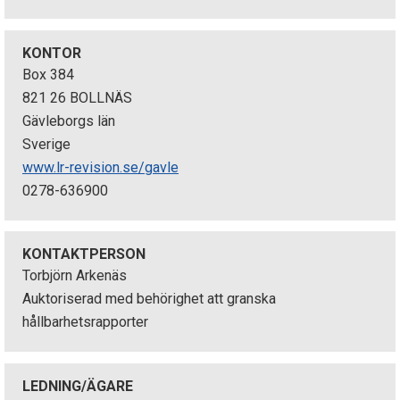
p
e
KONTOR
Box 384
k
821 26 BOLLNÄS
Gävleborgs län
t
Sverige
i
www.lr-revision.se/gavle
0278-636900
o
n
KONTAKTPERSON
e
Torbjörn Arkenäs
Auktoriserad med behörighet att granska
n
hållbarhetsrapporter
LEDNING/ÄGARE