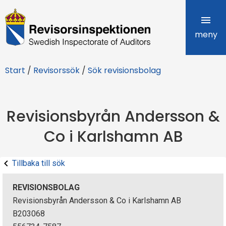
R
e
meny
v
Start
/
Revisorssök
/
Sök revisionsbolag
i
s
Revisionsbyrån Andersson &
o
Co i Karlshamn AB
r
s
Tillbaka till sök
i
REVISIONSBOLAG
n
Revisionsbyrån Andersson & Co i Karlshamn AB
B203068
s