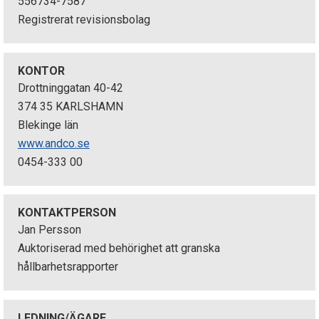
556734-7587
p
Registrerat revisionsbolag
e
k
KONTOR
Drottninggatan 40-42
t
374 35 KARLSHAMN
Blekinge län
i
www.andco.se
o
0454-333 00
n
e
KONTAKTPERSON
Jan Persson
n
Auktoriserad med behörighet att granska
hållbarhetsrapporter
LEDNING/ÄGARE