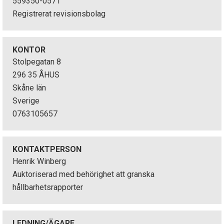
559350-0571
p
Registrerat revisionsbolag
e
k
KONTOR
Stolpegatan 8
t
296 35 ÅHUS
Skåne län
i
Sverige
o
0763105657
n
e
KONTAKTPERSON
Henrik Winberg
n
Auktoriserad med behörighet att granska
hållbarhetsrapporter
LEDNING/ÄGARE