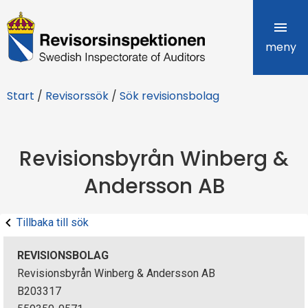
R
e
meny
v
Start
/
Revisorssök
/
Sök revisionsbolag
i
s
Revisionsbyrån Winberg &
o
Andersson AB
r
s
Tillbaka till sök
i
REVISIONSBOLAG
n
Revisionsbyrån Winberg & Andersson AB
B203317
s