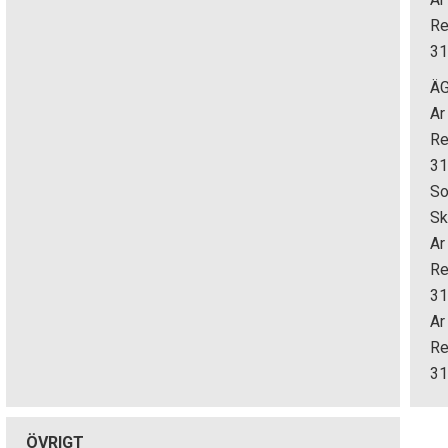
Re
3
Ä
Ar
Re
3
So
Sk
Ar
Re
3
Ar
Re
3
ÖVRIGT