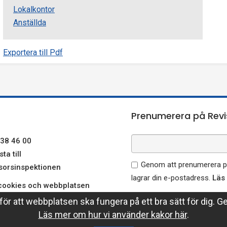
Lokalkontor
Anställda
Exportera till Pdf
Prenumerera på Revi
38 46 00
ta till
Genom att prenumerera på
sorsinspektionen
lagrar din e-postadress.
Läs
ookies och webbplatsen
ersonuppgifter
ör att webbplatsen ska fungera på ett bra sätt för dig. G
sorsinspektionen på
Läs mer om hur vi använder kakor här
.
edin