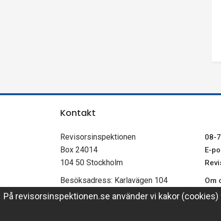
Kontakt
Revisorsinspektionen
08-7
Box 24014
E-pos
104 50 Stockholm
Revi
Besöksadress: Karlavägen 104
Om c
Om p
På revisorsinspektionen.se använder vi kakor (cookies) f
PEPPOL-id: 0007-2021004805
Revi
Link