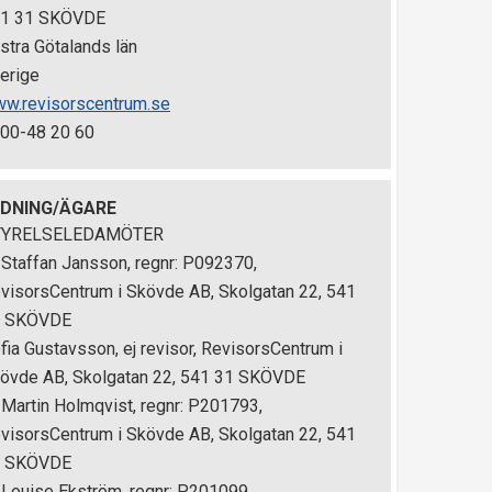
1 31 SKÖVDE
stra Götalands län
erige
w.revisorscentrum.se
00-48 20 60
EDNING/ÄGARE
TYRELSELEDAMÖTER
 Staffan Jansson, regnr: P092370,
visorsCentrum i Skövde AB, Skolgatan 22, 541
1 SKÖVDE
fia Gustavsson, ej revisor, RevisorsCentrum i
övde AB, Skolgatan 22, 541 31 SKÖVDE
 Martin Holmqvist, regnr: P201793,
visorsCentrum i Skövde AB, Skolgatan 22, 541
1 SKÖVDE
 Louise Ekström, regnr: P201099,