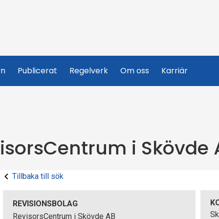
yn
Publicerat
Regelverk
Om oss
Karriär
isorsCentrum i Skövde 
Tillbaka till sök
K
REVISIONSBOLAG
Sk
RevisorsCentrum i Skövde AB