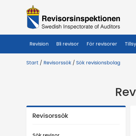
R
e
v
Revision
Bli revisor
För revisorer
Tills
i
Start
/
Revisorssök
/
Sök revisionsbolag
s
o
Rev
r
s
Revisorssök
i
Sök revisor