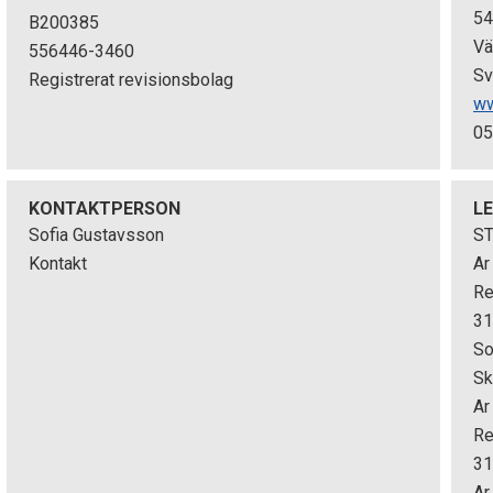
54
B200385
Vä
556446-3460
Sv
Registrerat revisionsbolag
ww
05
KONTAKTPERSON
L
Sofia Gustavsson
S
Kontakt
Ar
Re
3
So
Sk
Ar
Re
3
Ar