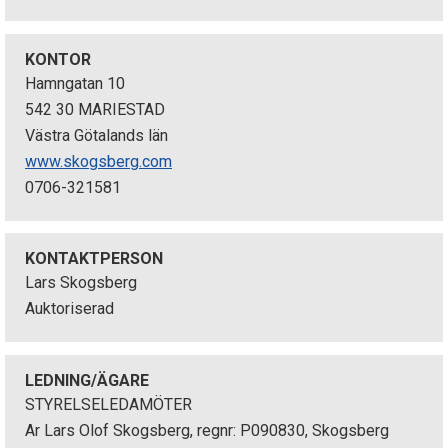
p
e
KONTOR
Hamngatan 10
k
542 30 MARIESTAD
Västra Götalands län
t
www.skogsberg.com
i
0706-321581
o
n
KONTAKTPERSON
Lars Skogsberg
e
Auktoriserad
n
LEDNING/ÄGARE
STYRELSELEDAMÖTER
Ar Lars Olof Skogsberg, regnr: P090830, Skogsberg