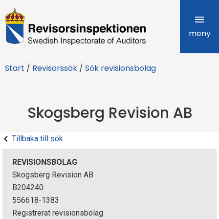
R
e
meny
v
Start
/
Revisorssök
/
Sök revisionsbolag
i
s
Skogsberg Revision AB
o
r
Tillbaka till sök
s
REVISIONSBOLAG
i
Skogsberg Revision AB
B204240
n
556618-1383
s
Registrerat revisionsbolag