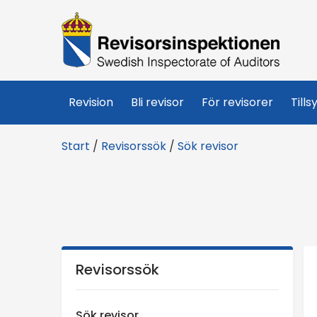
R
e
v
Revision
Bli revisor
För revisorer
Tills
i
Start
/
Revisorssök
/
Sök revisor
s
o
r
s
Revisorssök
i
Sök revisor