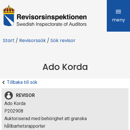
R
e
meny
v
Start
/
Revisorssök
/
Sök revisor
i
s
Ado Korda
o
r
Tillbaka till sök
s
REVISOR
i
Ado Korda
P202908
n
Auktoriserad med behörighet att granska
s
hållbarhetsrapporter