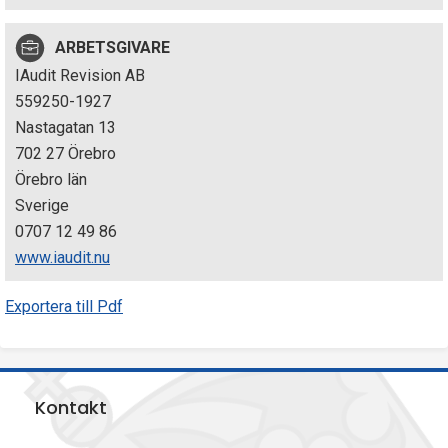
p
ARBETSGIVARE
e
IAudit Revision AB
k
559250-1927
Nastagatan 13
t
702 27 Örebro
i
Örebro län
Sverige
o
0707 12 49 86
n
www.iaudit.nu
e
Exportera till Pdf
n
Kontakt