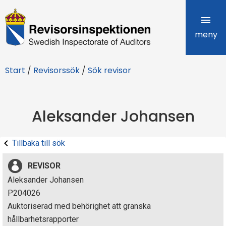
R
e
meny
v
Start
/
Revisorssök
/
Sök revisor
i
s
Aleksander Johansen
o
r
Tillbaka till sök
s
REVISOR
i
Aleksander Johansen
P204026
n
Auktoriserad med behörighet att granska
s
hållbarhetsrapporter