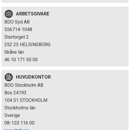
p
ARBETSGIVARE
e
BDO Syd AB
k
556714-1048
Stortorget 2
t
252 23 HELSINGBORG
i
Skåne län
46 10 171 50 00
o
n
HUVUDKONTOR
BDO Stockholm AB
e
Box 24193
n
104 51 STOCKHOLM
Stockholms län
Sverige
08-120 116 00