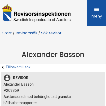
R
e
meny
v
Start
/
Revisorssök
/
Sök revisor
i
s
Alexander Basson
o
r
Tillbaka till sök
s
REVISOR
i
Alexander Basson
P203869
n
Auktoriserad med behörighet att granska
s
hållbarhetsrapporter