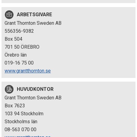
p
ARBETSGIVARE
e
Grant Thornton Sweden AB
k
556356-9382
Box 504
t
701 50 ÖREBRO
i
Örebro län
019-16 75 00
o
www.grantthornton.se
n
HUVUDKONTOR
e
Grant Thornton Sweden AB
n
Box 7623
103 94 Stockholm
Stockholms län
08-563 070 00