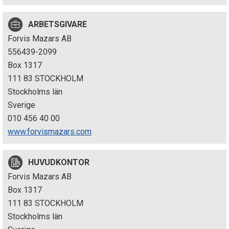
p
ARBETSGIVARE
e
Forvis Mazars AB
k
556439-2099
Box 1317
t
111 83 STOCKHOLM
i
Stockholms län
Sverige
o
010 456 40 00
n
www.forvismazars.com
e
HUVUDKONTOR
n
Forvis Mazars AB
Box 1317
111 83 STOCKHOLM
Stockholms län