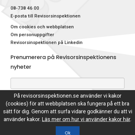
08-738 46 00
E-posta till Revisorsinspektionen
Om cookies och webbplatsen
Om personuppgifter
Revisorsinspektionen på Linkedin
Prenumerera på Revisorsinspektionens
nyheter
På revisorsinspektionen.se använder vi kakor
Genom att prenumerera på nyheter godkänner du att
(cookies) för att webbplatsen ska fungera på ett bra
Revisorsinspektionen lagrar din e-postadress.
sätt för dig. Genom att surfa vidare godkänner du att vi
Läs mer
använder kakor.
Läs mer om hur vi använder kakor här
.