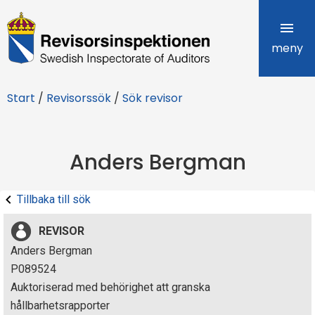
R
e
meny
v
Start
/
Revisorssök
/
Sök revisor
i
s
Anders Bergman
o
r
Tillbaka till sök
s
REVISOR
i
Anders Bergman
P089524
n
Auktoriserad med behörighet att granska
s
hållbarhetsrapporter