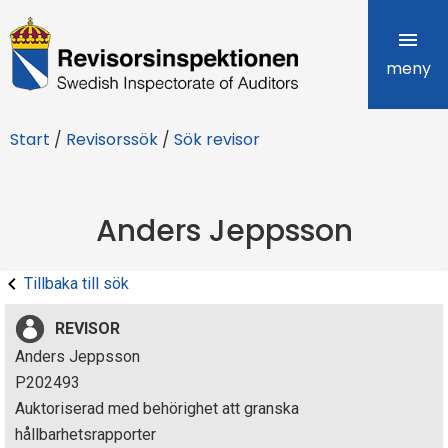
R
e
meny
v
Start
/
Revisorssök
/
Sök revisor
i
s
Anders Jeppsson
o
r
Tillbaka till sök
s
REVISOR
i
Anders Jeppsson
P202493
n
Auktoriserad med behörighet att granska
s
hållbarhetsrapporter