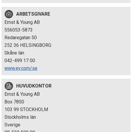
p
ARBETSGIVARE
e
Ernst & Young AB
k
556053-5873
Redaregatan 50
t
252 36 HELSINGBORG
i
Skåne län
042-499 17 00
o
www.ey.com/se
n
HUVUDKONTOR
e
Ernst & Young AB
n
Box 7850
103 99 STOCKHOLM
Stockholms län
Sverige