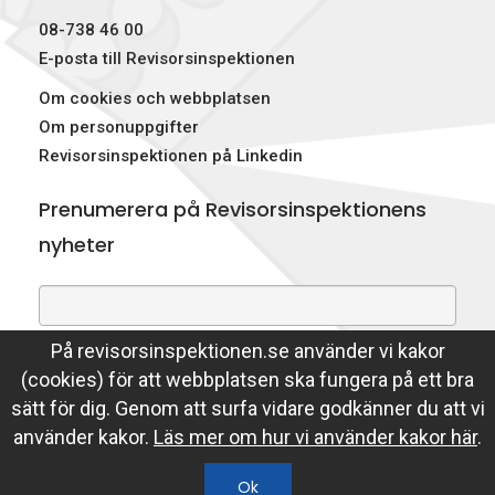
08-738 46 00
E-posta till Revisorsinspektionen
Om cookies och webbplatsen
Om personuppgifter
Revisorsinspektionen på Linkedin
Prenumerera på Revisorsinspektionens
nyheter
På revisorsinspektionen.se använder vi kakor
Genom att prenumerera på nyheter godkänner du att
(cookies) för att webbplatsen ska fungera på ett bra
Revisorsinspektionen lagrar din e-postadress.
sätt för dig. Genom att surfa vidare godkänner du att vi
Läs mer
använder kakor.
Läs mer om hur vi använder kakor här
.