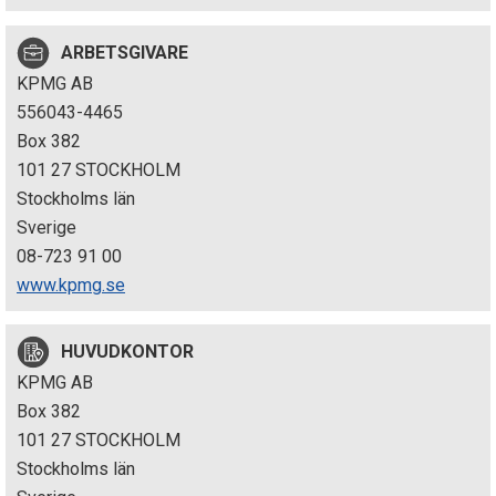
p
ARBETSGIVARE
e
KPMG AB
k
556043-4465
Box 382
t
101 27 STOCKHOLM
i
Stockholms län
Sverige
o
08-723 91 00
n
www.kpmg.se
e
HUVUDKONTOR
n
KPMG AB
Box 382
101 27 STOCKHOLM
Stockholms län