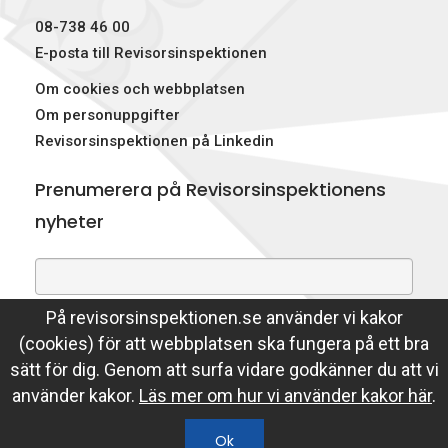
08-738 46 00
E-posta till Revisorsinspektionen
Om cookies och webbplatsen
Om personuppgifter
Revisorsinspektionen på Linkedin
Prenumerera på Revisorsinspektionens
nyheter
På revisorsinspektionen.se använder vi kakor
Genom att prenumerera på nyheter godkänner du att
(cookies) för att webbplatsen ska fungera på ett bra
Revisorsinspektionen lagrar din e-postadress.
sätt för dig. Genom att surfa vidare godkänner du att vi
Läs mer
använder kakor.
Läs mer om hur vi använder kakor här
.