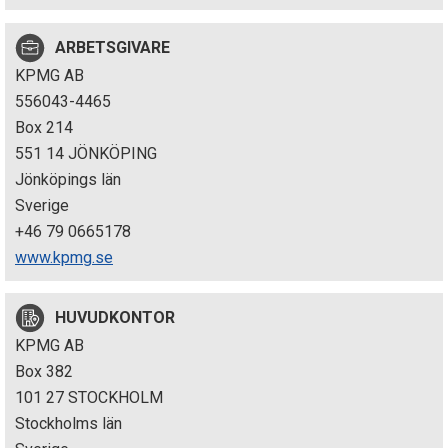
p
ARBETSGIVARE
e
KPMG AB
k
556043-4465
Box 214
t
551 14 JÖNKÖPING
i
Jönköpings län
Sverige
o
+46 79 0665178
n
www.kpmg.se
e
HUVUDKONTOR
n
KPMG AB
Box 382
101 27 STOCKHOLM
Stockholms län