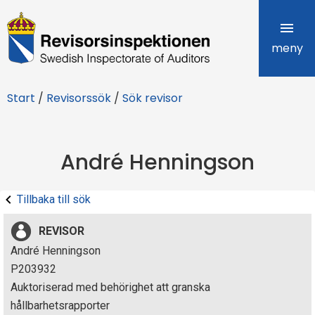
R
e
meny
v
Start
/
Revisorssök
/
Sök revisor
i
s
André Henningson
o
r
Tillbaka till sök
s
REVISOR
i
André Henningson
P203932
n
Auktoriserad med behörighet att granska
s
hållbarhetsrapporter