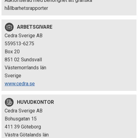
Auktoriserad med behörighet att granska
p
hållbarhetsrapporter
e
ARBETSGIVARE
k
Cedra Sverige AB
t
559513-6275
Box 20
i
851 02 Sundsvall
o
Västernorrlands län
Sverige
n
www.cedra.se
e
HUVUDKONTOR
n
Cedra Sverige AB
Bohusgatan 15
411 39 Göteborg
Västra Götalands län