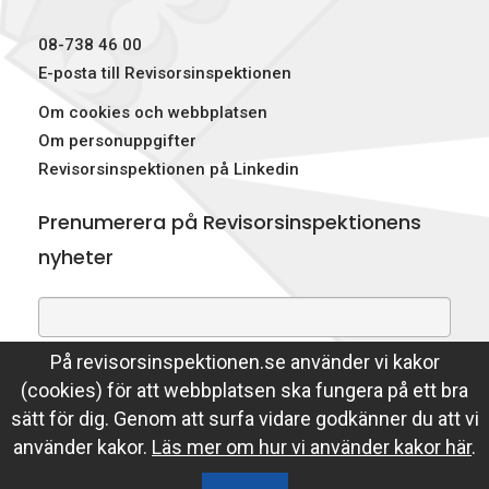
08-738 46 00
E-posta till Revisorsinspektionen
Om cookies och webbplatsen
Om personuppgifter
Revisorsinspektionen på Linkedin
Prenumerera på Revisorsinspektionens
nyheter
På revisorsinspektionen.se använder vi kakor
Genom att prenumerera på nyheter godkänner du att
(cookies) för att webbplatsen ska fungera på ett bra
Revisorsinspektionen lagrar din e-postadress.
sätt för dig. Genom att surfa vidare godkänner du att vi
Läs mer
använder kakor.
Läs mer om hur vi använder kakor här
.