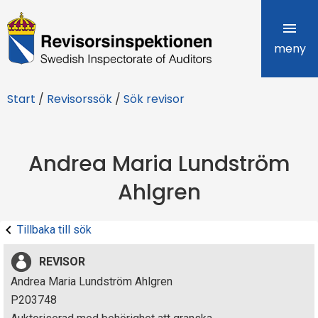
R
e
meny
v
Start
/
Revisorssök
/
Sök revisor
i
s
Andrea Maria Lundström
o
Ahlgren
r
s
Tillbaka till sök
i
REVISOR
n
Andrea Maria Lundström Ahlgren
P203748
s