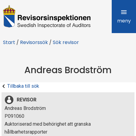
R
e
meny
v
Start
/
Revisorssök
/
Sök revisor
i
s
Andreas Brodström
o
r
Tillbaka till sök
s
REVISOR
i
Andreas Brodström
P091060
n
Auktoriserad med behörighet att granska
s
hållbarhetsrapporter