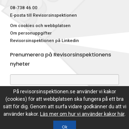
08-738 46 00
E-posta till Revisorsinspektionen
Om cookies och webbplatsen
Om personuppgifter
Revisorsinspektionen på Linkedin
Prenumerera på Revisorsinspektionens
nyheter
På revisorsinspektionen.se använder vi kakor
Genom att prenumerera på nyheter godkänner du att
(cookies) för att webbplatsen ska fungera på ett bra
Revisorsinspektionen lagrar din e-postadress.
sätt för dig. Genom att surfa vidare godkänner du att vi
Läs mer
använder kakor.
Läs mer om hur vi använder kakor här
.