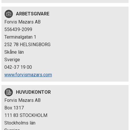
p
ARBETSGIVARE
e
Forvis Mazars AB
k
556439-2099
Terminalgatan 1
t
252 78 HELSINGBORG
i
Skåne län
Sverige
o
042-37 19 00
n
www.forvismazars.com
e
HUVUDKONTOR
n
Forvis Mazars AB
Box 1317
111 83 STOCKHOLM
Stockholms län