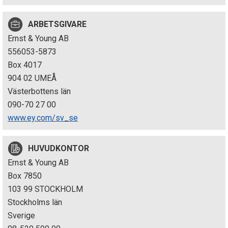
p
ARBETSGIVARE
e
Ernst & Young AB
k
556053-5873
Box 4017
t
904 02 UMEÅ
i
Västerbottens län
090-70 27 00
o
www.ey.com/sv_se
n
HUVUDKONTOR
e
Ernst & Young AB
n
Box 7850
103 99 STOCKHOLM
Stockholms län
Sverige