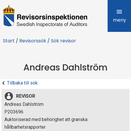
R
e
meny
v
Start
/
Revisorssök
/
Sök revisor
i
s
Andreas Dahlström
o
r
Tillbaka till sök
s
REVISOR
i
Andreas Dahlström
P203696
n
Auktoriserad med behörighet att granska
s
hållbarhetsrapporter