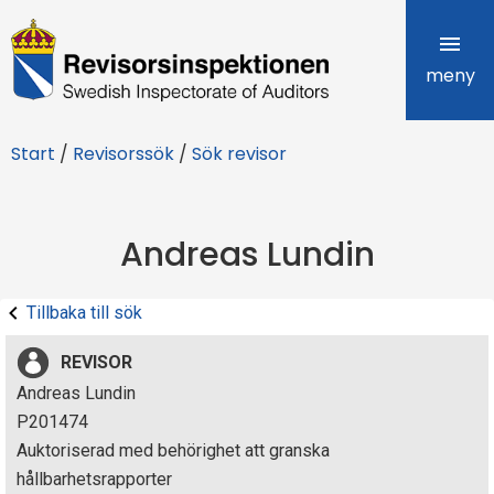
R
e
meny
v
Start
/
Revisorssök
/
Sök revisor
i
s
Andreas Lundin
o
r
Tillbaka till sök
s
REVISOR
i
Andreas Lundin
P201474
n
Auktoriserad med behörighet att granska
s
hållbarhetsrapporter