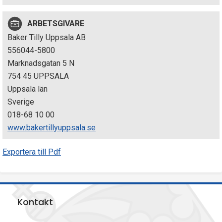
p
ARBETSGIVARE
e
Baker Tilly Uppsala AB
k
556044-5800
Marknadsgatan 5 N
t
754 45 UPPSALA
i
Uppsala län
Sverige
o
018-68 10 00
n
www.bakertillyuppsala.se
e
Exportera till Pdf
n
Kontakt